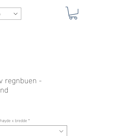
)
v regnbuen -
and
, høyde x bredde
*