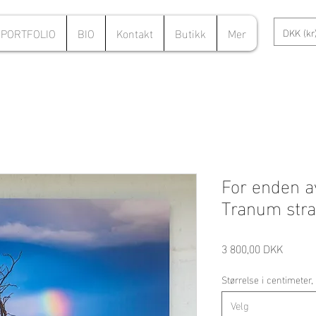
PORTFOLIO
BIO
Kontakt
Butikk
Mer
DKK (kr
For enden a
Tranum str
Pris
3 800,00 DKK
Størrelse i centimeter
Velg