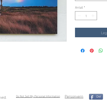
Antall
*
Leg
Personvern
Do Not Sell My Personal Information
rved.
Del