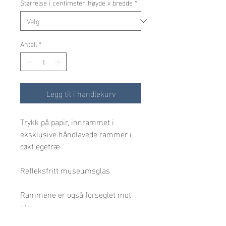
Størrelse i centimeter, høyde x bredde
*
Antall
*
Legg til i handlekurv
Trykk på papir, innrammet i 
eksklusive håndlavede rammer i 
røkt egetræ
Refleksfritt museumsglas
Rammene er også forseglet mot 
støv.