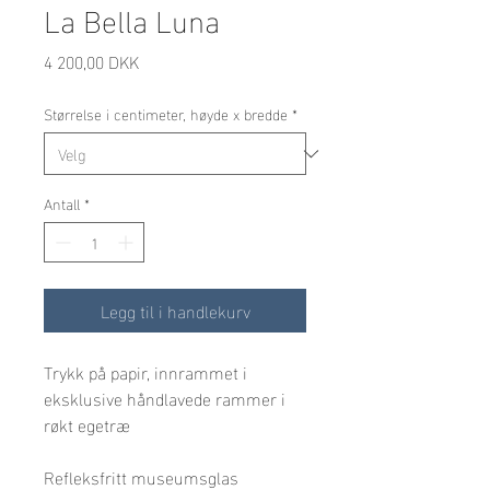
La Bella Luna
Pris
4 200,00 DKK
Størrelse i centimeter, høyde x bredde
*
Antall
*
Legg til i handlekurv
Trykk på papir, innrammet i 
eksklusive håndlavede rammer i 
røkt egetræ
Refleksfritt museumsglas