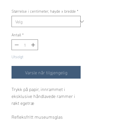
Størrelse i centimeter, høyde x bredde
*
Antall
*
Utsolgt
Varsle når tilgjengelig
Trykk på papir, innrammet i 
eksklusive håndlavede rammer i 
røkt egetræ
Refleksfritt museumsglas